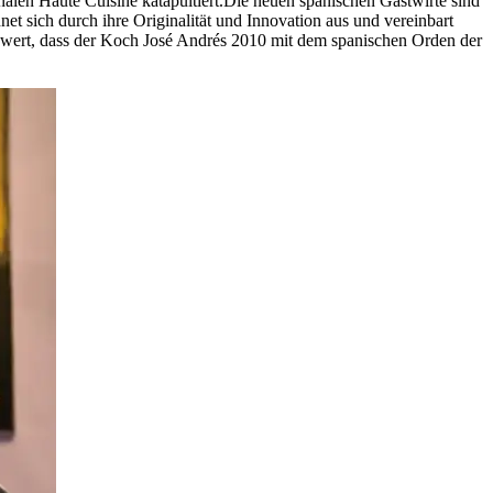
nalen Haute Cuisine katapultiert.Die neuen spanischen Gastwirte sind
t sich durch ihre Originalität und Innovation aus und vereinbart
lenwert, dass der Koch José Andrés 2010 mit dem spanischen Orden der