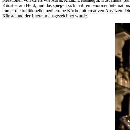
Kreationen von Chefs wie Adrià, Arzak, Berasategui, Ruscalleda, San
Künstler am Herd, und das spiegelt sich in ihrem enormen internation
immer die traditionelle mediterrane Küche mit kreativen Ansätzen. D
Künste und der Literatur ausgezeichnet wurde.