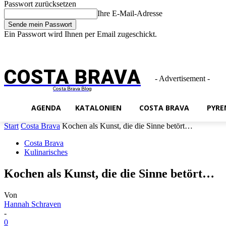
Passwort zurücksetzen
Ihre E-Mail-Adresse
Ein Passwort wird Ihnen per Email zugeschickt.
Impressum
Freitag, August 7, 2026
Anmelden / Beitreten
COSTA BRAVA
- Advertisement -
Costa Brava Blog
AGENDA
KATALONIEN
COSTA BRAVA
PYRE
Start
Costa Brava
Kochen als Kunst, die die Sinne betört…
Costa Brava
Kulinarisches
Kochen als Kunst, die die Sinne betört…
Von
Hannah Schraven
-
0