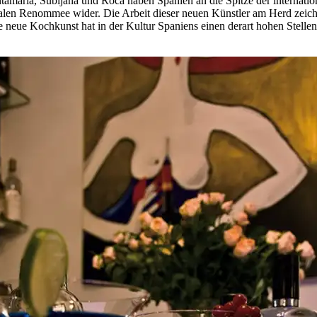
tamaría, Subijana und Roca haben Spanien an die Spitze der internatio
alen Renommee wider. Die Arbeit dieser neuen Künstler am Herd zeichne
ie neue Kochkunst hat in der Kultur Spaniens einen derart hohen Stel