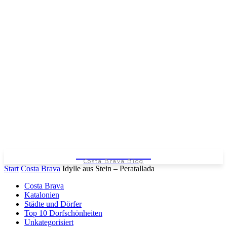
COSTA BRAVA
Costa Brava Blog
Start
Costa Brava
Idylle aus Stein – Peratallada
Costa Brava
Katalonien
Städte und Dörfer
Top 10 Dorfschönheiten
Unkategorisiert