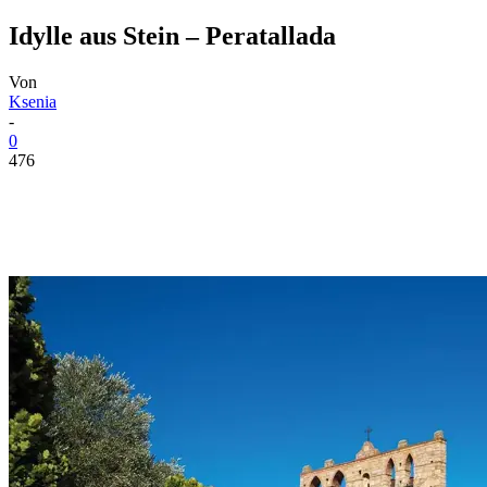
Idylle aus Stein – Peratallada
Von
Ksenia
-
0
476