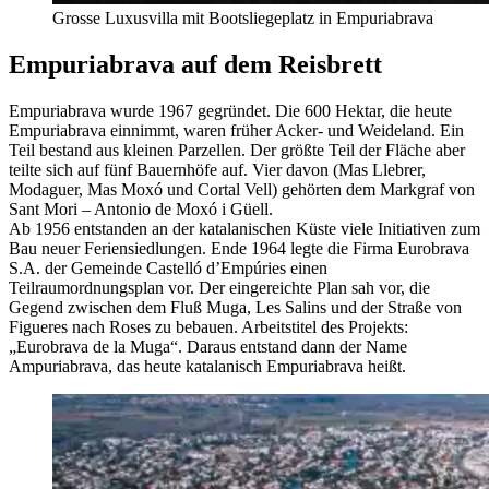
Grosse Luxusvilla mit Bootsliegeplatz in Empuriabrava
Empuriabrava auf dem Reisbrett
Empuriabrava wurde 1967 gegründet. Die 600 Hektar, die heute
Empuriabrava einnimmt, waren früher Acker- und Weideland. Ein
Teil bestand aus kleinen Parzellen. Der größte Teil der Fläche aber
teilte sich auf fünf Bauernhöfe auf. Vier davon (Mas Llebrer,
Modaguer, Mas Moxó und Cortal Vell) gehörten dem Markgraf von
Sant Mori – Antonio de Moxó i Güell.
Ab 1956 entstanden an der katalanischen Küste viele Initiativen zum
Bau neuer Feriensiedlungen. Ende 1964 legte die Firma Eurobrava
S.A. der Gemeinde Castelló d’Empúries einen
Teilraumordnungsplan vor. Der eingereichte Plan sah vor, die
Gegend zwischen dem Fluß Muga, Les Salins und der Straße von
Figueres nach Roses zu bebauen. Arbeitstitel des Projekts:
„Eurobrava de la Muga“. Daraus entstand dann der Name
Ampuriabrava, das heute katalanisch Empuriabrava heißt.