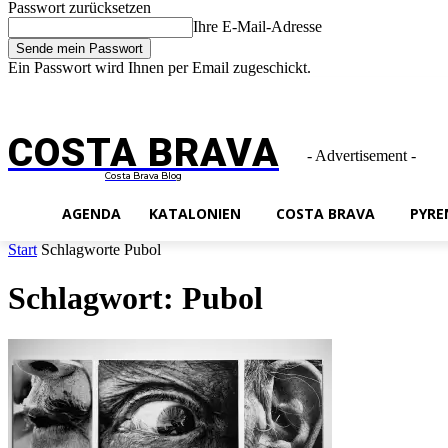
Passwort zurücksetzen
Ihre E-Mail-Adresse
Ein Passwort wird Ihnen per Email zugeschickt.
Impressum
Freitag, August 7, 2026
Anmelden / Beitreten
COSTA BRAVA
- Advertisement -
Costa Brava Blog
AGENDA
KATALONIEN
COSTA BRAVA
PYRE
Start
Schlagworte
Pubol
Schlagwort: Pubol