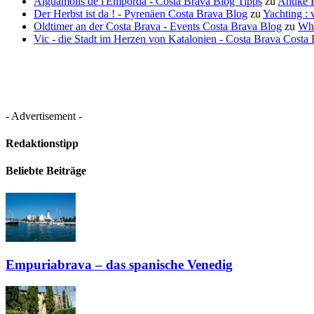
Aiguamolls de l'Empordá - Costa Brava Blog Tipps
zu
Antike 
Der Herbst ist da ! - Pyrenäen Costa Brava Blog
zu
Yachting :
Oldtimer an der Costa Brava - Events Costa Brava Blog
zu
Whi
Vic - die Stadt im Herzen von Katalonien - Costa Brava Costa
- Advertisement -
Redaktionstipp
Beliebte Beiträge
Empuriabrava – das spanische Venedig