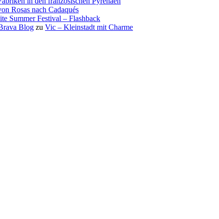
Fabriken in den französischen Pyrenäen
 von Rosas nach Cadaqués
te Summer Festival – Flashback
 Brava Blog
zu
Vic – Kleinstadt mit Charme