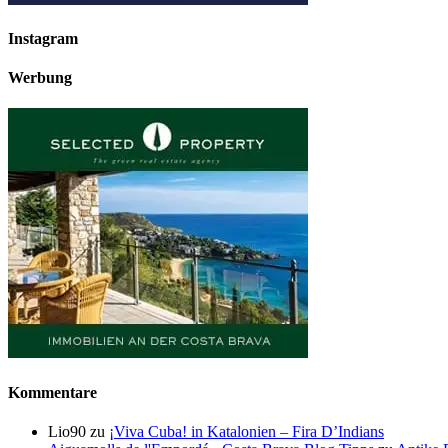
Instagram
Werbung
Kommentare
Lio90
zu
¡Viva Cuba! in Katalonien – Fira D’Indians