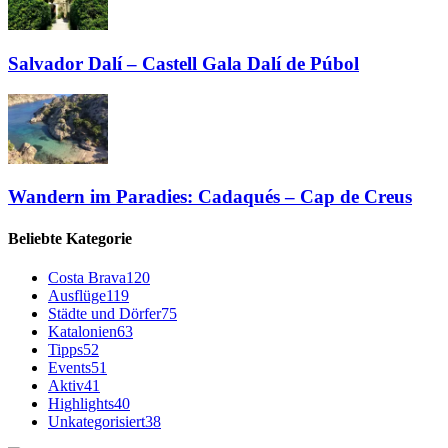
Salvador Dalí – Castell Gala Dalí de Púbol
Wandern im Paradies: Cadaqués – Cap de Creus
Beliebte Kategorie
Costa Brava
120
Ausflüge
119
Städte und Dörfer
75
Katalonien
63
Tipps
52
Events
51
Aktiv
41
Highlights
40
Unkategorisiert
38