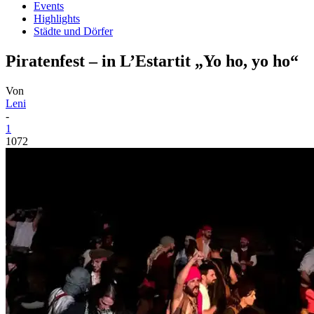
Events
Highlights
Städte und Dörfer
Piratenfest – in L’Estartit „Yo ho, yo ho“
Von
Leni
-
1
1072