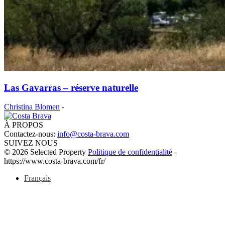
Las Gavarras – réserve naturelle
Christina Blomen
-
À PROPOS
Contactez-nous:
info@costa-brava.com
SUIVEZ NOUS
© 2026 Selected Property
Politique de confidentialité
-
https://www.costa-brava.com/fr/
Français