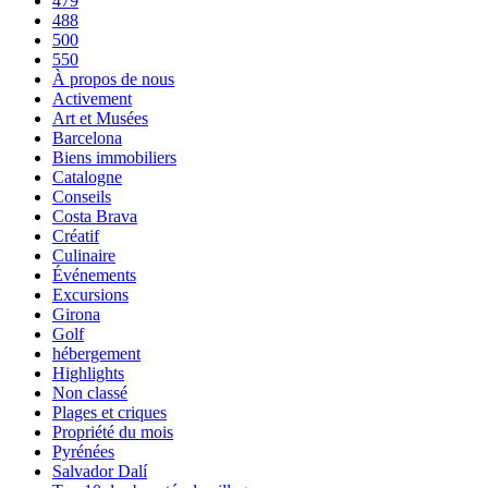
479
488
500
550
À propos de nous
Activement
Art et Musées
Barcelona
Biens immobiliers
Catalogne
Conseils
Costa Brava
Créatif
Culinaire
Événements
Excursions
Girona
Golf
hébergement
Highlights
Non classé
Plages et criques
Propriété du mois
Pyrénées
Salvador Dalí